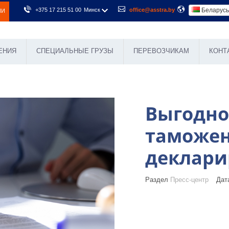
+375 17 215 51 00
Минск
office@asstra.by
Беларус
ИИ
ЕНИЯ
СПЕЦИАЛЬНЫЕ ГРУЗЫ
ПЕРЕВОЗЧИКАМ
КОНТ
Выгодно
таможе
деклар
Раздел
Пресс-центр
Дата