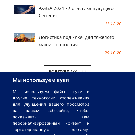
AsstrA 2021 - Логистика Будущего
Сегодня
11.12.20
Логистика под ключ для тяжелого
машиностроения
29.10.20
ВСЕ ПУБЛИКАЦИИ
Мы используем куки
Мы используем файлы куки и
другие технологии отслеживания
© 1995-2026
AsstrA-Associated Traffic AG
Все права защищены |
для улучшения вашего просмотра
Инкотермс
|
Глоссарий
|
Логистический справочник
|
Privacy
на нашем веб-сайте, чтобы
показывать вам
Policy
|
Cookies Policy
|
Privacy Policy AsstrA Track&Trace
персонализированный контент и
Visibility
|
Политика обработки персональных данных
|
Общие
таргетированную рекламу,