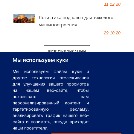
11.12.20
Логистика под ключ для тяжелого
машиностроения
29.10.20
ВСЕ ПУБЛИКАЦИИ
Мы используем куки
Мы используем файлы куки и
другие технологии отслеживания
© 1995-2026
AsstrA-Associated Traffic AG
Все права защищены |
для улучшения вашего просмотра
Инкотермс
|
Глоссарий
|
Логистический справочник
|
Privacy
на нашем веб-сайте, чтобы
показывать вам
Policy
|
Cookies Policy
|
Privacy Policy AsstrA Track&Trace
персонализированный контент и
Visibility
|
Политика обработки персональных данных
|
Общие
таргетированную рекламу,
анализировать трафик нашего веб-
условия оказания транспортных услуг заказчикам
|
Общие
сайта и понимать, откуда приходят
условия транспортных услуг перевозчикам
|
FAQ
наши посетители.
Наш адрес в г.